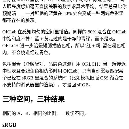
人眼亮度感知毫无直接关联的数字求算术平均。结果总是比你
预期暗——一对鲜艳的蓝黄在 50% 处会变成一种两端色彩里
都不存在的脏灰。
OKLab 在感知均匀的空间里插值。同样的 50% 混合在 OKLab
中饱和度不掉：蓝 + 黄走过的是干净的青绿，而不是灰。
OKLCH 进一步沿最短弧插值色相，所以"红 + 粉"留在暖色相
内，不会绕道经过青色。
色相混合（冷暖配对、品牌色过渡）用 OKLCH；当一端接近
中性灰且要避免色相伪影时用 OKLab；只有当你需要匹配某
个已经在 sRGB 里混合的系统时（比如模拟旧版 CSS 渐变在
不支持的浏览器里的渲染），才退回 sRGB。
三种空间，三种结果
相同的 A、B、相同的比例——数学不同。
sRGB