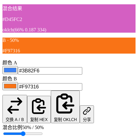
混合结果
#D45FC2
oklch(66% 0.187 334)
B · 50%
#F97316
颜色 A
颜色 B
交换 A / B
复制 HEX
复制 OKLCH
分享
混合比例
50% / 50%