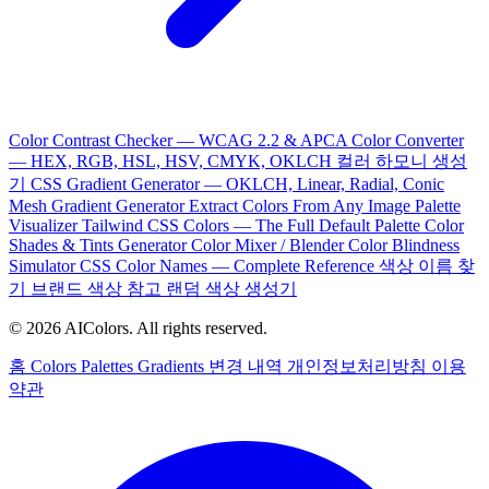
Color Contrast Checker — WCAG 2.2 & APCA
Color Converter
— HEX, RGB, HSL, HSV, CMYK, OKLCH
컬러 하모니 생성
기
CSS Gradient Generator — OKLCH, Linear, Radial, Conic
Mesh Gradient Generator
Extract Colors From Any Image
Palette
Visualizer
Tailwind CSS Colors — The Full Default Palette
Color
Shades & Tints Generator
Color Mixer / Blender
Color Blindness
Simulator
CSS Color Names — Complete Reference
색상 이름 찾
기
브랜드 색상 참고
랜덤 색상 생성기
© 2026 AIColors. All rights reserved.
홈
Colors
Palettes
Gradients
변경 내역
개인정보처리방침
이용
약관